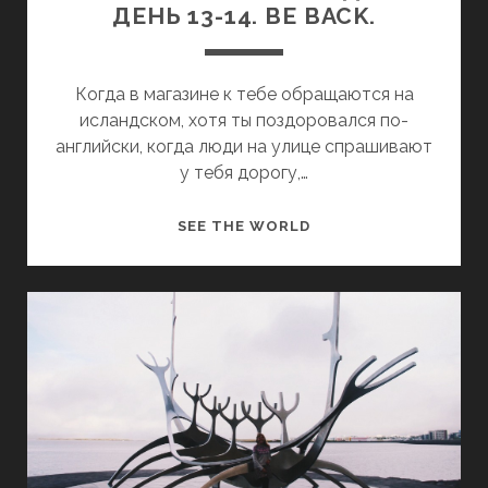
ДЕНЬ 13-14. BE BACK.
WORK&TRAVEL
CALIFORNICATION
NEW YORK
Когда в магазине к тебе обращаются на
NEW ZEALAND
исландском, хотя ты поздоровался по-
английски, когда люди на улице спрашивают
у тебя дорогу,…
З
SEE THE WORLD
А
П
И
С
К
И
И
З
И
С