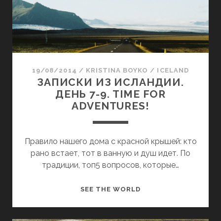
E
И
B
З
A
И
C
С
K
Л
.
А
19/08/2014
/
KRISTINA BOYKO
/
ICELAND
Н
ЗАПИСКИ ИЗ ИСЛАНДИИ.
Д
ДЕНЬ 7-9. TIME FOR
И
ADVENTURES!
И
.
Д
Правило нашего дома с красной крышей: кто
Е
рано встает, тот в ванную и душ идет. По
Н
традиции, топ5 вопросов, которые…
Ь
1
З
SEE THE WORLD
0
А
-
П
1