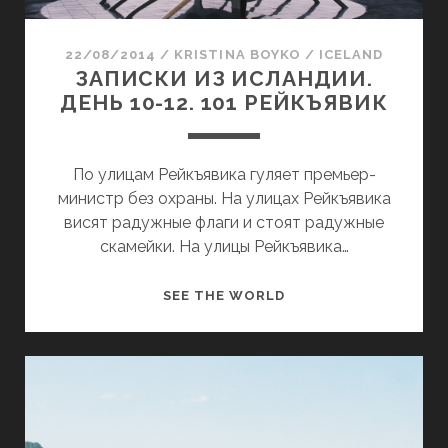
Л
А
22/08/2014
/
KRISTINA BOYKO
/
ICELAND
Н
ЗАПИСКИ ИЗ ИСЛАНДИИ.
Д
ДЕНЬ 10-12. 101 РЕЙКЪЯВИК
И
И
.
По улицам Рейкъявика гуляет премьер-
Д
министр без охраны. На улицах Рейкъявика
Е
висят радужные флаги и стоят радужные
Н
скамейки. На улицы Рейкъявика…
Ь
1
З
SEE THE WORLD
3
А
-
П
1
И
4
С
.
К
B
И