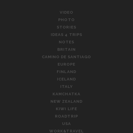
H
Л
I
А
VIDEO
N
Н
PHOTO
G
Д
STORIES
I
И
IDEAS 4 TRIPS
N
И
NOTES
I
.
BRITAIN
T
Д
CAMINO DE SANTIAGO
S
Е
EUROPE
R
Н
FINLAND
I
Ь
ICELAND
G
1
ITALY
H
.
KAMCHATKA
T
В
NEW ZEALAND
P
О
KIWI LIFE
L
З
A
ROADTRIP
В
C
USA
Р
E
WORK&TRAVEL
А