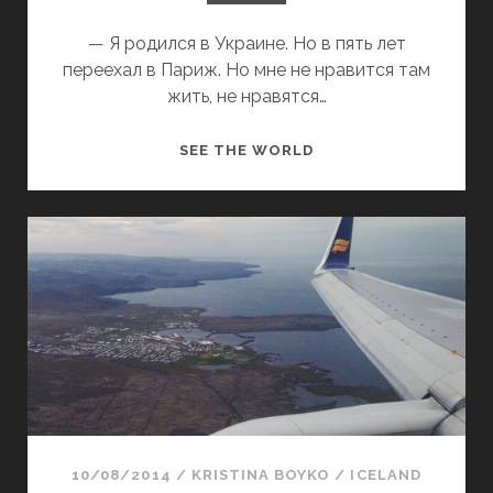
.
E
Д
— Я родился в Украине. Но в пять лет
S
Е
переехал в Париж. Но мне не нравится там
!
Н
жить, не нравятся…
Ь
4
З
SEE THE WORLD
-
А
6
П
.
И
К
С
А
К
К
И
Н
И
Е
З
Н
И
А
С
Д
Л
О
А
10/08/2014
/
KRISTINA BOYKO
/
ICELAND
Д
Н