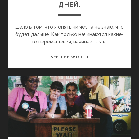
ДНЕЙ.
WORK&TRAVEL
CALIFORNICATION
NEW YORK
Дело в том, что я опять ни черта не знаю, что
NEW ZEALAND
будет дальше. Как только начинаются какие-
то перемещения, начинаются и…
З
SEE THE WORLD
А
П
И
С
К
И
И
З
А
М
Е