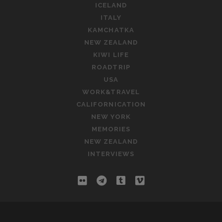
ICELAND
.
ITALY
Э
KAMCHATKA
Т
NEW ZEALAND
О
KIWI LIFE
В
ROADTRIP
А
USA
М
WORK&TRAVEL
Н
CALIFORNICATION
Е
NEW YORK
Н
MEMORIES
Ь
NEW ZEALAND
Ю
INTERVIEWS
-
Й
f
t
t
О
v
Р
l
e
u
i
К
i
l
m
.
m