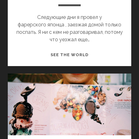
Д
Е
Следующие дни я провел у
Н
фарерского японца , заезжая домой только
Ь
поспать. Я ни с кем не разговаривал, потому
4
что уезжал еще…
4
-
З
SEE THE WORLD
5
А
8
П
И
С
К
И
И
З
А
М
Е