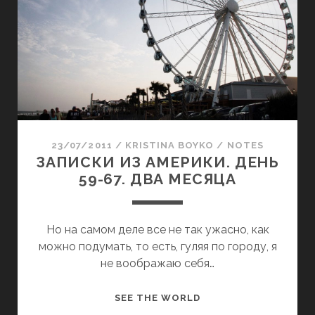
С
Я
К
Ц
И
А
И
.
З
Н
А
Е
М
С
Е
К
Р
23/07/2011
/
KRISTINA BOYKO
/
NOTES
О
И
ЗАПИСКИ ИЗ АМЕРИКИ. ДЕНЬ
Л
К
59-67. ДВА МЕСЯЦА
Ь
И
К
.
О
Д
Но на самом деле все не так ужасно, как
С
Е
можно подумать, то есть, гуляя по городу, я
Л
Н
не воображаю себя…
О
Ь
В
6
З
SEE THE WORLD
О
8
А