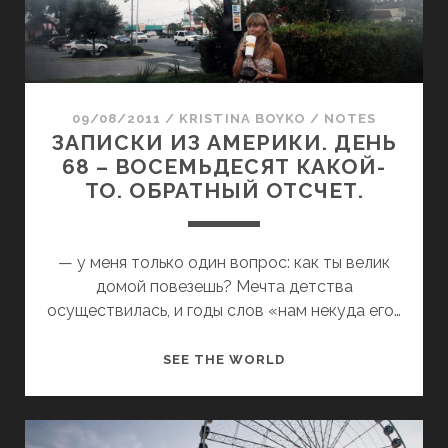
З
А
М
Е
Р
09/08/2011
/
KRISTINA BOYKO
/
NOTES
И
ЗАПИСКИ ИЗ АМЕРИКИ. ДЕНЬ
К
68 – ВОСЕМЬДЕСЯТ КАКОЙ-
И
ТО. ОБРАТНЫЙ ОТСЧЕТ.
.
Д
Е
— у меня только один вопрос: как ты велик
Н
домой повезешь? Мечта детства
Ь
осуществилась, и годы слов «нам некуда его…
Т
Р
З
SEE THE WORLD
И
А
М
П
Е
И
С