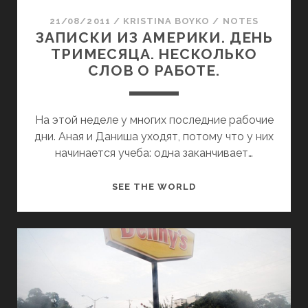
Р
21/08/2011
/
KRISTINA BOYKO
/
NOTES
И
ЗАПИСКИ ИЗ АМЕРИКИ. ДЕНЬ
К
ТРИМЕСЯЦА. НЕСКОЛЬКО
И
СЛОВ О РАБОТЕ.
.
1
0
На этой неделе у многих последние рабочие
0
дни. Аная и Даниша уходят, потому что у них
Д
начинается учеба: одна заканчивает…
Н
Е
З
SEE THE WORLD
Й
А
.
П
И
С
К
И
И