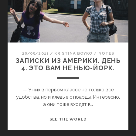
М
И
Ы
И
У
З
Ж
А
Е
М
З
Е
Д
Р
20/05/2011
/
KRISTINA BOYKO
/
NOTES
Е
И
ЗАПИСКИ ИЗ АМЕРИКИ. ДЕНЬ
С
К
4. ЭТО ВАМ НЕ НЬЮ-ЙОРК.
Ь
И
М
.
Е
Д
— У них в первом классе не только все
С
Е
удобства, но и клевые стюарды. Интересно,
Я
Н
а они тоже входят в…
Ц
Ь
О
5
З
SEE THE WORLD
Т
-
А
Д
1
П
Ы