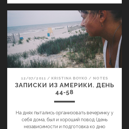
Р
–
П
А
В
И
Б
О
С
О
С
К
Т
Е
И
Е
М
И
.
Ь
З
Д
А
Е
М
С
Е
Я
Р
12/07/2011
/
KRISTINA BOYKO
/
NOTES
Т
И
ЗАПИСКИ ИЗ АМЕРИКИ. ДЕНЬ
К
К
44-58
А
И
К
.
О
Д
На днях пытались организовать вечеринку у
Й
Е
себя дома, был и хороший повод (день
-
Н
независимости и подготовка ко дню
Т