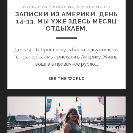
Р
01/06/2011
/
KRISTINA BOYKO
/
NOTES
И
ЗАПИСКИ ИЗ АМЕРИКИ. ДЕНЬ
К
14-33. МЫ УЖЕ ЗДЕСЬ МЕСЯЦ
И
ОТДЫХАЕМ.
.
Д
Е
День 14-16. Прошло чуть больше двух недель,
Н
с тех пор как мы приехали в Америку. Жизнь
Ь
вошла в привычное русло,…
,
Я
З
SEE THE WORLD
С
А
Б
П
И
И
Л
С
А
К
С
И
Ь
И
К