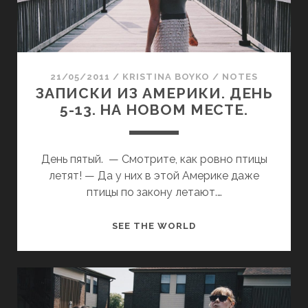
З
А
А
К
М
О
Е
Й
Р
21/05/2011
/
KRISTINA BOYKO
/
NOTES
,
И
ЗАПИСКИ ИЗ АМЕРИКИ. ДЕНЬ
Н
К
5-13. НА НОВОМ МЕСТЕ.
О
И
В
.
Р
Д
День пятый. — Смотрите, как ровно птицы
О
Е
летят! — Да у них в этой Америке даже
Д
Н
птицы по закону летают.…
Е
Ь
3
1
З
SEE THE WORLD
4
4
А
-
-
П
4
3
И
4
3
С
.
.
К