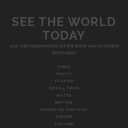
3
И
Х
.
С
А
Н
SEE THE WORLD
К
Е
А
И
М
Н
TODAY
И
.
О
З
В
your own experience is not the worst way to receive
А
О
information
М
М
Е
М
Р
VIDEO
Е
И
PHOTO
С
К
STORIES
Т
И
IDEAS 4 TRIPS
Е
.
NOTES
.
Д
BRITAIN
Е
CAMINO DE SANTIAGO
Н
EUROPE
Ь
FINLAND
4