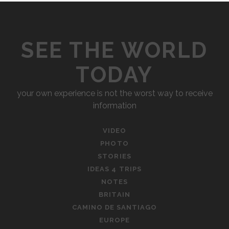
SEE THE WORLD
TODAY
your own experience is not the worst way to receive
information
VIDEO
PHOTO
STORIES
IDEAS 4 TRIPS
NOTES
BRITAIN
CAMINO DE SANTIAGO
EUROPE