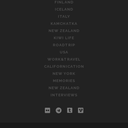
FINLAND
ICELAND
ITALY
KAMCHATKA
NEW ZEALAND
KIWI LIFE
ROADTRIP
USA
WORK&TRAVEL
CALIFORNICATION
NEW YORK
MEMORIES
NEW ZEALAND
INTERVIEWS
f
t
t
v
l
e
u
i