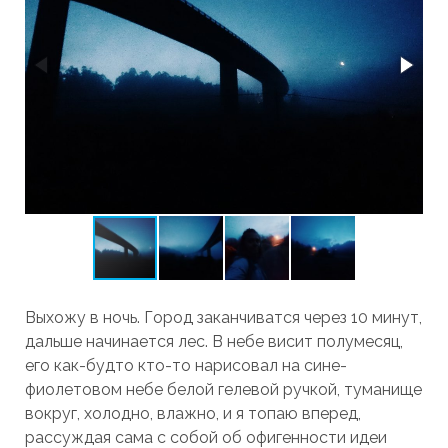
Выхожу в ночь. Город заканчиватся через 10 минут,
дальше начинается лес. В небе висит полумесяц,
его как-будто кто-то нарисовал на сине-
фиолетовом небе белой гелевой ручкой, туманище
вокруг, холодно, влажно, и я топаю вперед,
рассуждая сама с собой об офигенности идеи