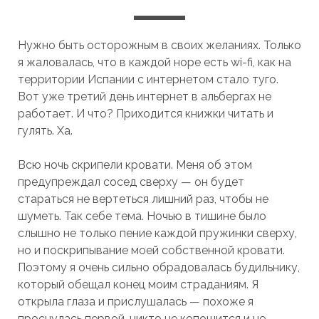
WORK&TRAVEL
CALIFORNICATION
NEW YORK
Нужно быть осторожным в своих желаниях.
Только
я жаловалась, что в каждой норе есть wi-fi, как на
NEW ZEALAND
территории Испании с интернетом стало туго.
Вот уже третий день интернет в альбергах не
работает. И что? Приходится книжки читать и
гулять. Ха.
Всю ночь скрипели кровати. Меня об этом
предупреждал сосед сверху — он будет
стараться не вертеться лишний раз, чтобы не
шуметь. Так себе тема. Ночью в тишине было
слышно не только пение каждой пружинки сверху,
но и поскрипывание моей собственной кровати.
Поэтому я очень сильно обрадовалась будильнику,
который обещал конец моим страданиям. Я
открыла глаза и прислушалась — похоже я
проснулась первой, никто не копошится и не