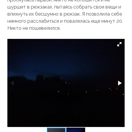
шуршит в рюкзаках, пытаясь собрать свои вещи и
впихнуть их бесшумно в рюкзак. Я позволила себе
немного расслабиться и повалялась еще минут 20.
Никто не пошевелился.