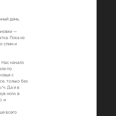
чный день,
ановки —
тка. Пока из
то спим и
. Нас начало
еле по
ковья с
е, только без
ч. Да и в
ув ноги, в
, и
ше всего