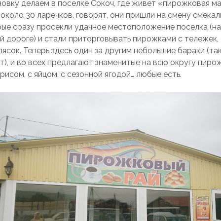
овку делаем в поселке Сокоч, где живет «пирожковая ма
 около 30 ларечков, говорят, они пришли на смену смека
рые сразу просекли удачное местоположение поселка (н
й дороге) и стали приторговывать пирожками с тележек
лясок. Теперь здесь один за другим небольшие бараки (так
), и во всех предлагают знаменитые на всю округу пирож
с рисом, с яйцом, с сезонной ягодой… любые есть.