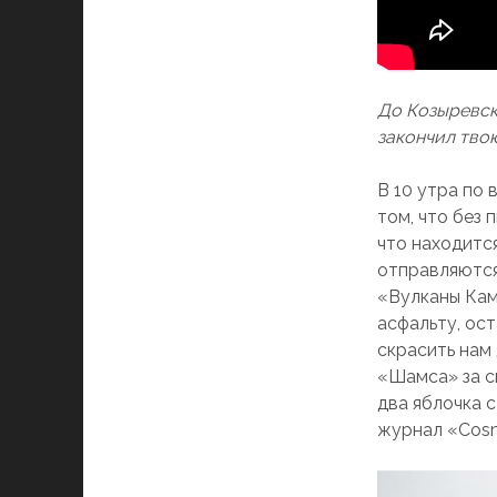
До Козыревска
закончил тво
В 10 утра по
том, что без
что находитс
отправляются
«Вулканы Кам
асфальту, ост
скрасить нам 
«Шамса» за с
два яблочка с
журнал «Cosm