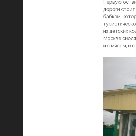
Первую остан
дороги стоит
бабкам, кото
туристическо
из детских ко
Москве сносят
и с мясом, и 