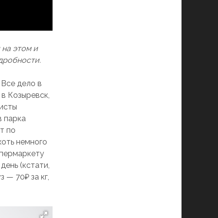
 на этом и
дробности.
 Все дело в
 в Козыревск,
ристы
в парка
т по
хоть немного
упермаркету
день (кстати,
 — 70₽ за кг,