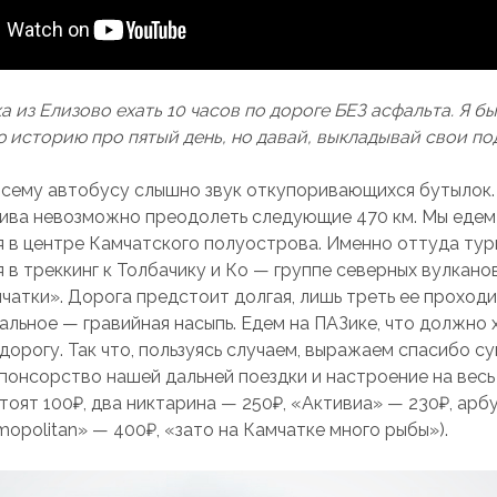
 из Елизово ехать 10 часов по дороге БЕЗ асфальта. Я бы
ю историю про пятый день, но давай, выкладывай свои по
 всему автобусу слышно звук откупоривающихся бутылок.
 пива невозможно преодолеть следующие 470 км. Мы едем
я в центре Камчатского полуострова. Именно оттуда ту
 в треккинг к Толбачику и Ко — группе северных вулкано
чатки».
Дорога предстоит долгая, лишь треть ее проходи
альное — гравийная насыпь. Едем на ПАЗике, что должно 
дорогу. Так что, пользуясь случаем, выражаем спасибо с
понсорство нашей дальней поездки и настроение на весь 
тоят 100₽, два никтарина — 250₽, «Активиа» — 230₽, арбуз
opolitan» — 400₽, «зато на Камчатке много рыбы»).