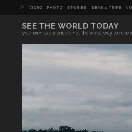
VIDEO
PHOTO
STORIES
IDEAS 4 TRIPS
NO
SEE THE WORLD TODAY
your own experience is not the worst way to recei