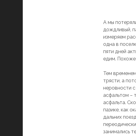
А мы потеряли
дождливый, п
измеряем рас
одна в поселк
пяти дней акт
едим. Похоже
Тем временем
трясти, а пот
неровности с
асфальтом – 
асфальта. Ск
пазике, как о
дальних поезд
переодически
занимались те