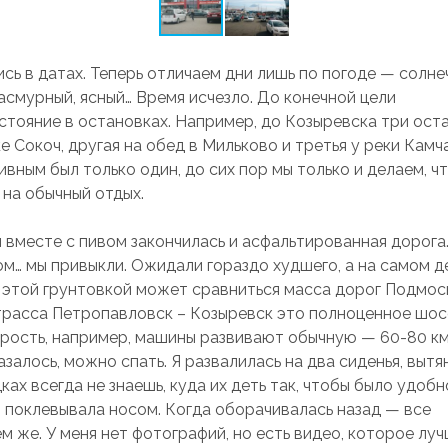
сь в датах. Теперь отличаем дни лишь по погоде — солне
асмурный, ясный… Время исчезло. До конечной цели
стояние в остановках. Например, до Козыревска три ост
е Сокоч, другая на обед в Мильково и третья у реки Камча
ивным был только один, до сих пор мы только и делаем, ч
 на обычный отдых.
 вместе с пивом закончилась и асфальтированная дорога
ом… мы привыкли. Ожидали гораздо худшего, а на самом д
 этой грунтовкой может сравниться масса дорог Подмос
трасса Петропавловск – Козыревск это полноценное шосс
орость, например, машины развивают обычную — 60-80 км/
казалось, можно спать. Я развалилась на два сиденья, вытян
ках всегда не знаешь, куда их деть так, чтобы было удобно
 поклевывала носом. Когда оборачивалась назад — все
м же. У меня нет фотографий, но есть видео, которое луч