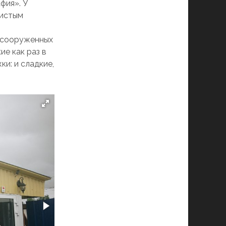
фия». У
листым
а
, сооруженных
ие как раз в
ки: и сладкие,